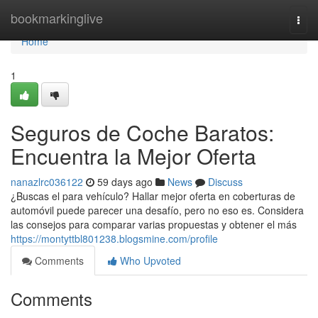
Home
bookmarkinglive
Togg
navi
Home
1
Seguros de Coche Baratos:
Encuentra la Mejor Oferta
nanazlrc036122
59 days ago
News
Discuss
¿Buscas el para vehículo? Hallar mejor oferta en coberturas de
automóvil puede parecer una desafío, pero no eso es. Considera
las consejos para comparar varias propuestas y obtener el más
https://montyttbl801238.blogsmine.com/profile
Comments
Who Upvoted
Comments