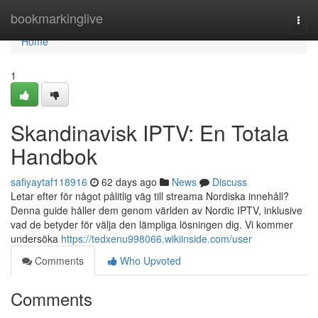
Home
bookmarkinglive
Togg
navi
Home
1
Skandinavisk IPTV: En Totala
Handbok
safiyaytaf118916
62 days ago
News
Discuss
Letar efter för något pålitlig väg till streama Nordiska innehåll?
Denna guide håller dem genom världen av Nordic IPTV, inklusive
vad de betyder för välja den lämpliga lösningen dig. Vi kommer
undersöka
https://tedxenu998066.wikiinside.com/user
Comments
Who Upvoted
Comments