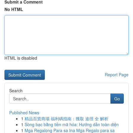
Submit a Comment
No HTML
HTML is disabled
Report Page
Search
Go
Published News
1
精品百貨商場 福利碼指南：獲取 途徑 全 解析
1
Sòng bạc bằng tiền mã hóa: Hướng dẫn toàn diện
1
Mga Regalong Para sa Ina Mga Regalo para sa