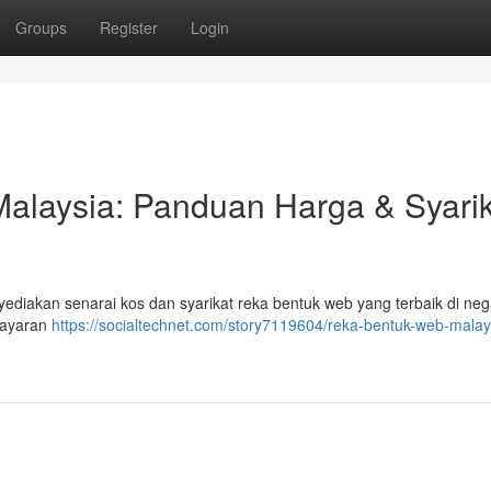
Groups
Register
Login
laysia: Panduan Harga & Syarik
yediakan senarai kos dan syarikat reka bentuk web yang terbaik di nega
bayaran
https://socialtechnet.com/story7119604/reka-bentuk-web-malay