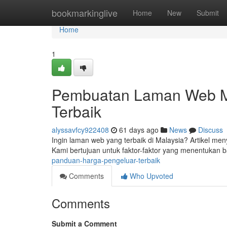
Home
bookmarkinglive
Home
New
Submit
Home
1
Pembuatan Laman Web Ma
Terbaik
alyssavfcy922408
61 days ago
News
Discuss
Ingin laman web yang terbaik di Malaysia? Artikel men
Kami bertujuan untuk faktor-faktor yang menentukan 
panduan-harga-pengeluar-terbaik
Comments
Who Upvoted
Comments
Submit a Comment