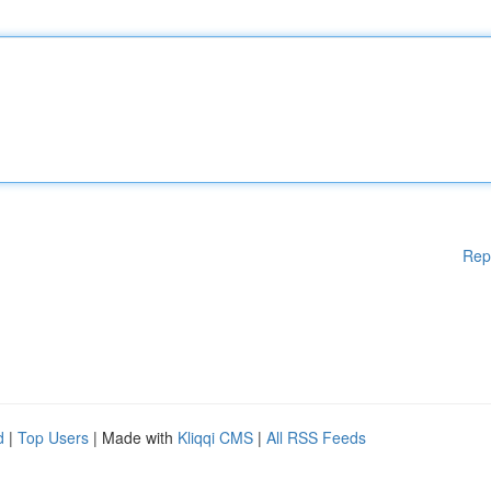
Rep
d
|
Top Users
| Made with
Kliqqi CMS
|
All RSS Feeds