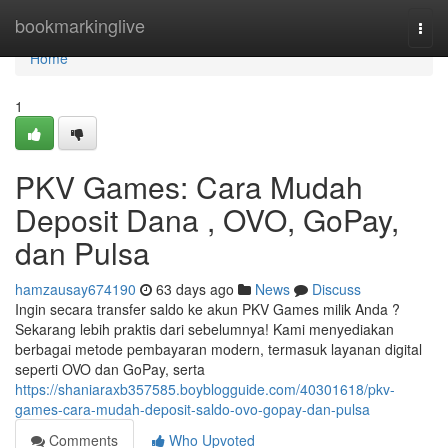
Home
bookmarkinglive
Togg
navi
Home
1
PKV Games: Cara Mudah
Deposit Dana , OVO, GoPay,
dan Pulsa
hamzausay674190
63 days ago
News
Discuss
Ingin secara transfer saldo ke akun PKV Games milik Anda ?
Sekarang lebih praktis dari sebelumnya! Kami menyediakan
berbagai metode pembayaran modern, termasuk layanan digital
seperti OVO dan GoPay, serta
https://shaniaraxb357585.boyblogguide.com/40301618/pkv-
games-cara-mudah-deposit-saldo-ovo-gopay-dan-pulsa
Comments
Who Upvoted