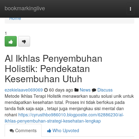
Home
bookmarkinglive
Togg
navi
Home
1
Al Ikhlas Penyembuhan
Holistik: Pendekatan
Kesembuhan Utuh
ezekielaave069069
60 days ago
News
Discuss
Metode Ikhlas Terapi Holistik menawarkan suatu solusi unik untuk
mendapatkan kesehatan total. Proses ini tidak berfokus pada
tanda fisik saja-saja , tetapi juga menjangkau sisi mental dan
rohani
https://cyrusthbo986010.blogpostie.com/62886230/al-
ikhlas-penyembuhan-strategi-kesehatan-lengkap
Comments
Who Upvoted