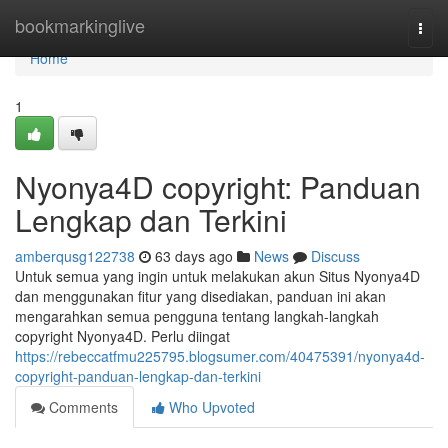
Home
bookmarkinglive
Togg
navi
Home
1
Nyonya4D copyright: Panduan
Lengkap dan Terkini
amberqusg122738
63 days ago
News
Discuss
Untuk semua yang ingin untuk melakukan akun Situs Nyonya4D
dan menggunakan fitur yang disediakan, panduan ini akan
mengarahkan semua pengguna tentang langkah-langkah
copyright Nyonya4D. Perlu diingat
https://rebeccatfmu225795.blogsumer.com/40475391/nyonya4d-
copyright-panduan-lengkap-dan-terkini
Comments
Who Upvoted