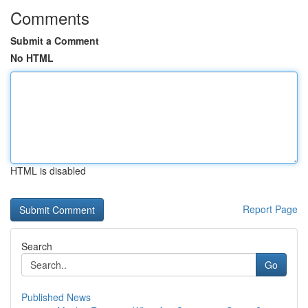
Comments
Submit a Comment
No HTML
HTML is disabled
Report Page
Search
Go
Published News