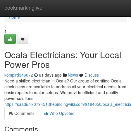
Home
bookmarkinglive
Home
1
Ocala Electricians: Your Local
Power Pros
kobiplrd346072
61 days ago
News
Discuss
Need a skilled electrician in Ocala? Our group of certified Ocala
electricians are available to address all your electrical needs, from
basic repairs to major setups. We provide efficient and quality
power solutions
https://saaduhix079451.thebindingwiki.com/9164050/ocala_electric
Comments
Who Upvoted
Comments