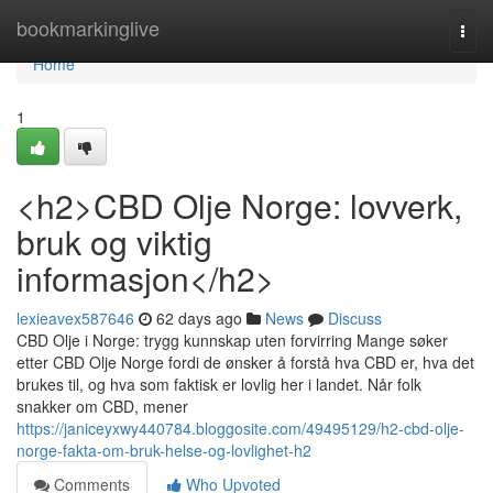
Home
bookmarkinglive
Togg
navi
Home
1
<h2>CBD Olje Norge: lovverk,
bruk og viktig
informasjon</h2>
lexieavex587646
62 days ago
News
Discuss
CBD Olje i Norge: trygg kunnskap uten forvirring Mange søker
etter CBD Olje Norge fordi de ønsker å forstå hva CBD er, hva det
brukes til, og hva som faktisk er lovlig her i landet. Når folk
snakker om CBD, mener
https://janiceyxwy440784.bloggosite.com/49495129/h2-cbd-olje-
norge-fakta-om-bruk-helse-og-lovlighet-h2
Comments
Who Upvoted