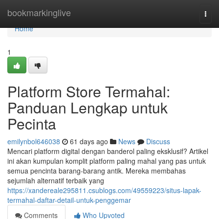
Home
bookmarkinglive
Togg
navi
Home
1
Platform Store Termahal:
Panduan Lengkap untuk
Pecinta
emilynbol646038
61 days ago
News
Discuss
Mencari platform digital dengan banderol paling eksklusif? Artikel
ini akan kumpulan komplit platform paling mahal yang pas untuk
semua pencinta barang-barang antik. Mereka membahas
sejumlah alternatif terbaik yang
https://xandereale295811.csublogs.com/49559223/situs-lapak-
termahal-daftar-detail-untuk-penggemar
Comments
Who Upvoted