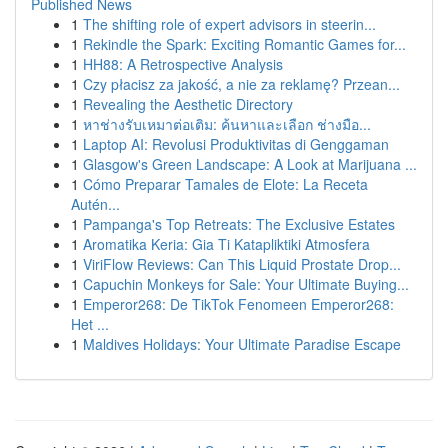
Published News
1
The shifting role of expert advisors in steerin...
1
Rekindle the Spark: Exciting Romantic Games for...
1
HH88: A Retrospective Analysis
1
Czy płacisz za jakość, a nie za reklamę? Przean...
1
Revealing the Aesthetic Directory
1
หาช่างรับเหมาต่อเติม: ค้นหาและเลือก ช่างมือ...
1
Laptop AI: Revolusi Produktivitas di Genggaman
1
Glasgow's Green Landscape: A Look at Marijuana ...
1
Cómo Preparar Tamales de Elote: La Receta
Autén...
1
Pampanga's Top Retreats: The Exclusive Estates
1
Aromatika Keria: Gia Ti Katapliktiki Atmosfera
1
ViriFlow Reviews: Can This Liquid Prostate Drop...
1
Capuchin Monkeys for Sale: Your Ultimate Buying...
1
Emperor268: De TikTok Fenomeen Emperor268:
Het ...
1
Maldives Holidays: Your Ultimate Paradise Escape