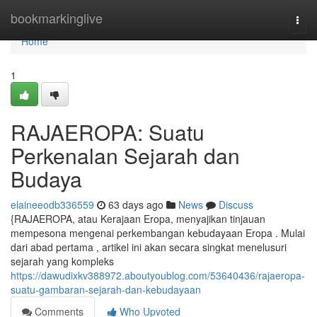
Home
bookmarkinglive
Togg
navi
Home
1
RAJAEROPA: Suatu
Perkenalan Sejarah dan
Budaya
elaineeodb336559
63 days ago
News
Discuss
{RAJAEROPA, atau Kerajaan Eropa, menyajikan tinjauan
mempesona mengenai perkembangan kebudayaan Eropa . Mulai
dari abad pertama , artikel ini akan secara singkat menelusuri
sejarah yang kompleks
https://dawudixkv388972.aboutyoublog.com/53640436/rajaeropa-
suatu-gambaran-sejarah-dan-kebudayaan
Comments
Who Upvoted