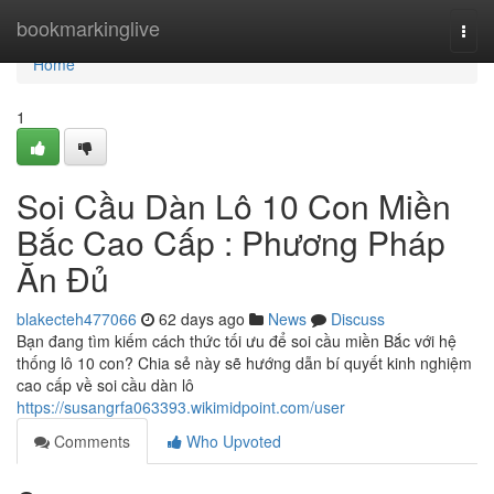
Home
bookmarkinglive
Togg
navi
Home
1
Soi Cầu Dàn Lô 10 Con Miền
Bắc Cao Cấp : Phương Pháp
Ăn Đủ
blakecteh477066
62 days ago
News
Discuss
Bạn đang tìm kiếm cách thức tối ưu để soi cầu miền Bắc với hệ
thống lô 10 con? Chia sẻ này sẽ hướng dẫn bí quyết kinh nghiệm
cao cấp về soi cầu dàn lô
https://susangrfa063393.wikimidpoint.com/user
Comments
Who Upvoted