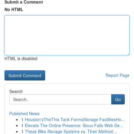
Submit a Comment
No HTML
HTML is disabled
Report Page
Search
Go
Published News
1
Houston'sTheThis Tank FarmsStorage FacilitiesHo...
1
Elevate The Online Presence: Sioux Falls Web De...
1
These Bike Storage Systems vs. Their Method:...