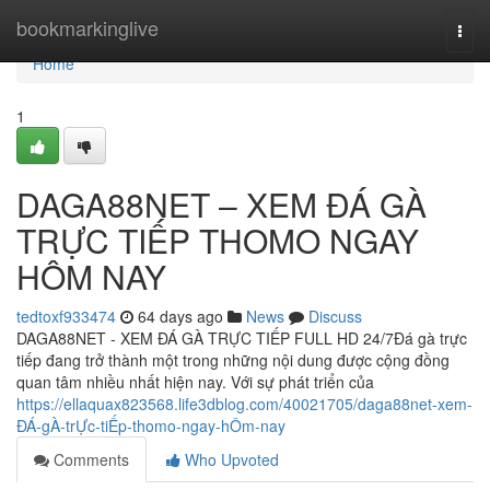
Home
bookmarkinglive
Togg
navi
Home
1
DAGA88NET – XEM ĐÁ GÀ
TRỰC TIẾP THOMO NGAY
HÔM NAY
tedtoxf933474
64 days ago
News
Discuss
DAGA88NET - XEM ĐÁ GÀ TRỰC TIẾP FULL HD 24/7Đá gà trực
tiếp đang trở thành một trong những nội dung được cộng đồng
quan tâm nhiều nhất hiện nay. Với sự phát triển của
https://ellaquax823568.life3dblog.com/40021705/daga88net-xem-
ĐÁ-gÀ-trỰc-tiẾp-thomo-ngay-hÔm-nay
Comments
Who Upvoted