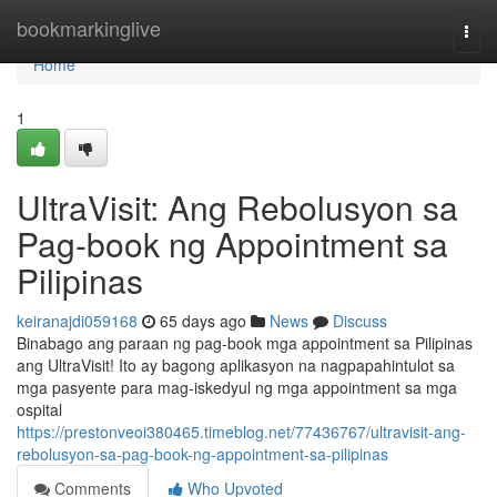
Home
bookmarkinglive
Togg
navi
Home
1
UltraVisit: Ang Rebolusyon sa
Pag-book ng Appointment sa
Pilipinas
keiranajdi059168
65 days ago
News
Discuss
Binabago ang paraan ng pag-book mga appointment sa Pilipinas
ang UltraVisit! Ito ay bagong aplikasyon na nagpapahintulot sa
mga pasyente para mag-iskedyul ng mga appointment sa mga
ospital
https://prestonveoi380465.timeblog.net/77436767/ultravisit-ang-
rebolusyon-sa-pag-book-ng-appointment-sa-pilipinas
Comments
Who Upvoted