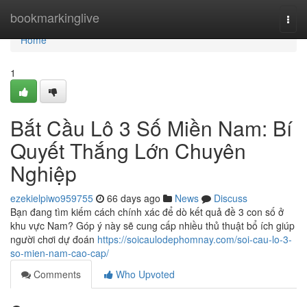
Home
bookmarkinglive
Togg
navi
Home
1
Bắt Cầu Lô 3 Số Miền Nam: Bí
Quyết Thắng Lớn Chuyên
Nghiệp
ezekielpiwo959755
66 days ago
News
Discuss
Bạn đang tìm kiếm cách chính xác để dò kết quả đề 3 con số ở
khu vực Nam? Góp ý này sẽ cung cấp nhiều thủ thuật bổ ích giúp
người chơi dự đoán
https://soicaulodephomnay.com/soi-cau-lo-3-
so-mien-nam-cao-cap/
Comments
Who Upvoted