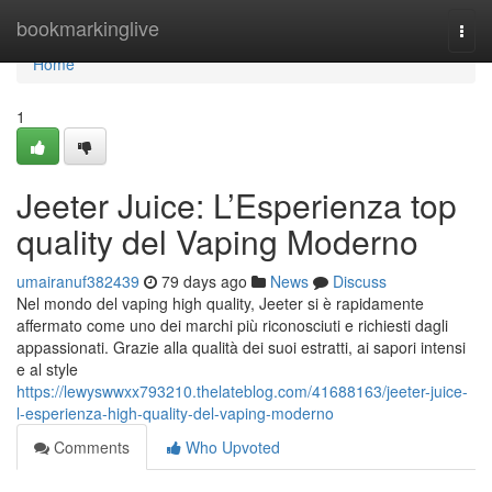
Home
bookmarkinglive
Togg
navi
Home
1
Jeeter Juice: L’Esperienza top
quality del Vaping Moderno
umairanuf382439
79 days ago
News
Discuss
Nel mondo del vaping high quality, Jeeter si è rapidamente
affermato come uno dei marchi più riconosciuti e richiesti dagli
appassionati. Grazie alla qualità dei suoi estratti, ai sapori intensi
e al style
https://lewyswwxx793210.thelateblog.com/41688163/jeeter-juice-
l-esperienza-high-quality-del-vaping-moderno
Comments
Who Upvoted