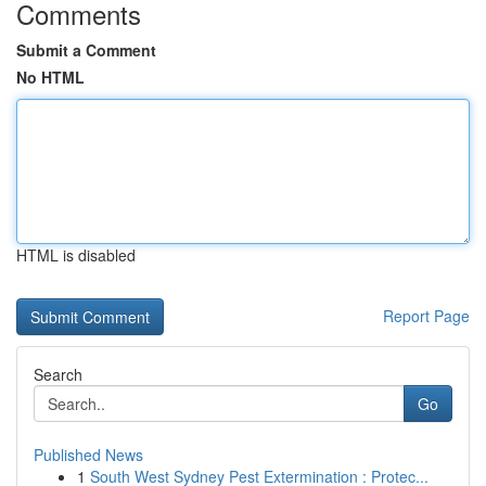
Comments
Submit a Comment
No HTML
HTML is disabled
Report Page
Search
Go
Published News
1
South West Sydney Pest Extermination : Protec...