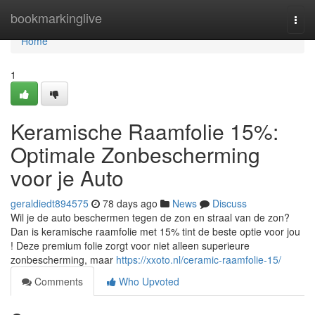
Home
bookmarkinglive
Togg
navi
Home
1
Keramische Raamfolie 15%:
Optimale Zonbescherming
voor je Auto
geraldiedt894575
78 days ago
News
Discuss
Wil je de auto beschermen tegen de zon en straal van de zon?
Dan is keramische raamfolie met 15% tint de beste optie voor jou
! Deze premium folie zorgt voor niet alleen superieure
zonbescherming, maar
https://xxoto.nl/ceramic-raamfolie-15/
Comments
Who Upvoted