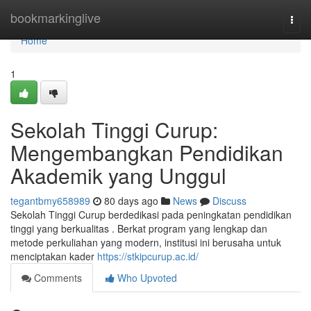
Home
bookmarkinglive
Togg
navi
Home
1
Sekolah Tinggi Curup:
Mengembangkan Pendidikan
Akademik yang Unggul
tegantbmy658989
80 days ago
News
Discuss
Sekolah Tinggi Curup berdedikasi pada peningkatan pendidikan
tinggi yang berkualitas . Berkat program yang lengkap dan
metode perkuliahan yang modern, institusi ini berusaha untuk
menciptakan kader
https://stkipcurup.ac.id/
Comments
Who Upvoted