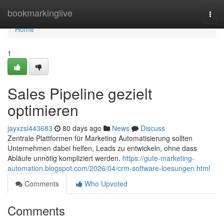
Home
bookmarkinglive
Togg
navi
Home
1
Sales Pipeline gezielt
optimieren
jayxzsl443683
80 days ago
News
Discuss
Zentrale Plattformen für Marketing Automatisierung sollten
Unternehmen dabei helfen, Leads zu entwickeln, ohne dass
Abläufe unnötig kompliziert werden.
https://gute-marketing-
automation.blogspot.com/2026/04/crm-software-loesungen.html
Comments
Who Upvoted
Comments