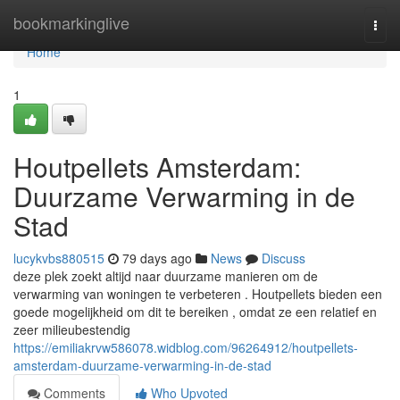
Home
bookmarkinglive
Togg
navi
Home
1
Houtpellets Amsterdam:
Duurzame Verwarming in de
Stad
lucykvbs880515
79 days ago
News
Discuss
deze plek zoekt altijd naar duurzame manieren om de
verwarming van woningen te verbeteren . Houtpellets bieden een
goede mogelijkheid om dit te bereiken , omdat ze een relatief en
zeer milieubestendig
https://emiliakrvw586078.widblog.com/96264912/houtpellets-
amsterdam-duurzame-verwarming-in-de-stad
Comments
Who Upvoted