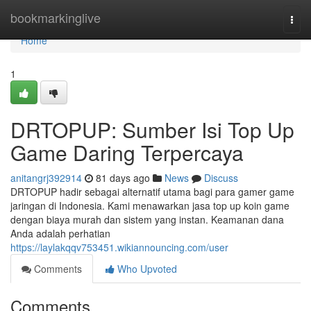
Home
bookmarkinglive
Togg
navi
Home
1
DRTOPUP: Sumber Isi Top Up
Game Daring Terpercaya
anitangrj392914
81 days ago
News
Discuss
DRTOPUP hadir sebagai alternatif utama bagi para gamer game
jaringan di Indonesia. Kami menawarkan jasa top up koin game
dengan biaya murah dan sistem yang instan. Keamanan dana
Anda adalah perhatian
https://laylakqqv753451.wikiannouncing.com/user
Comments
Who Upvoted
Comments