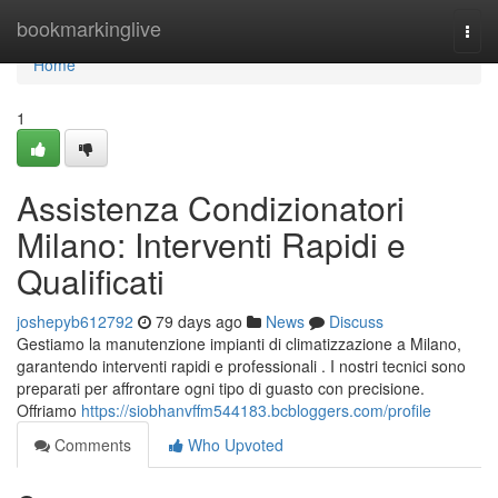
Home
bookmarkinglive
Togg
navi
Home
1
Assistenza Condizionatori
Milano: Interventi Rapidi e
Qualificati
joshepyb612792
79 days ago
News
Discuss
Gestiamo la manutenzione impianti di climatizzazione a Milano,
garantendo interventi rapidi e professionali . I nostri tecnici sono
preparati per affrontare ogni tipo di guasto con precisione.
Offriamo
https://siobhanvffm544183.bcbloggers.com/profile
Comments
Who Upvoted