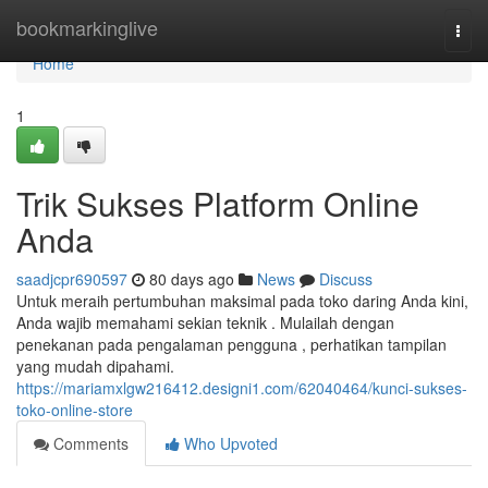
Home
bookmarkinglive
Togg
navi
Home
1
Trik Sukses Platform Online
Anda
saadjcpr690597
80 days ago
News
Discuss
Untuk meraih pertumbuhan maksimal pada toko daring Anda kini,
Anda wajib memahami sekian teknik . Mulailah dengan
penekanan pada pengalaman pengguna , perhatikan tampilan
yang mudah dipahami.
https://mariamxlgw216412.designi1.com/62040464/kunci-sukses-
toko-online-store
Comments
Who Upvoted