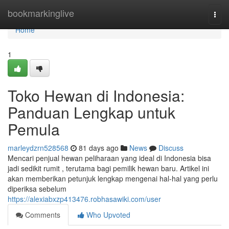
Home
bookmarkinglive
Togg
navi
Home
1
Toko Hewan di Indonesia:
Panduan Lengkap untuk
Pemula
marleydzrn528568
81 days ago
News
Discuss
Mencari penjual hewan peliharaan yang ideal di Indonesia bisa
jadi sedikit rumit , terutama bagi pemilik hewan baru. Artikel ini
akan memberikan petunjuk lengkap mengenai hal-hal yang perlu
diperiksa sebelum
https://alexiabxzp413476.robhasawiki.com/user
Comments
Who Upvoted