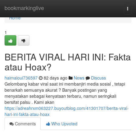
Home
bookmarkinglive
Togg
navi
Home
1
BERITA VIRAL HARI INI: Fakta
atau Hoax?
haimaloui736597
82 days ago
News
Discuss
Gelombang kabar viral saat ini membanjiri media sosial , tetapi
benarkah semuanya akurat ? Banyak postingan yang
menyatakan sebagai kenyataan terbaru, namun seringkali
bersifat palsu . Kami akan
https://adreahrxm063227.buyoutblog.com/41301707/berita-viral-
hari-ini-fakta-atau-hoax
Comments
Who Upvoted