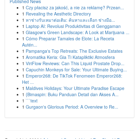
Published News
1
Czy płacisz za jakość, a nie za reklamę? Przean...
1
Revealing the Aesthetic Directory
1
หาช่างรับเหมาต่อเติม: ค้นหาและเลือก ช่างมือ...
1
Laptop AI: Revolusi Produktivitas di Genggaman
1
Glasgow's Green Landscape: A Look at Marijuana ...
1
Cómo Preparar Tamales de Elote: La Receta
Autén...
1
Pampanga's Top Retreats: The Exclusive Estates
1
Aromatika Keria: Gia Ti Katapliktiki Atmosfera
1
ViriFlow Reviews: Can This Liquid Prostate Drop...
1
Capuchin Monkeys for Sale: Your Ultimate Buying...
1
Emperor268: De TikTok Fenomeen Emperor268:
Het ...
1
Maldives Holidays: Your Ultimate Paradise Escape
1
{Bimaspin: Buku Panduan Detail dan Akses A...
1
```text
1
Gurgaon's Glorious Period: A Overview to Re...