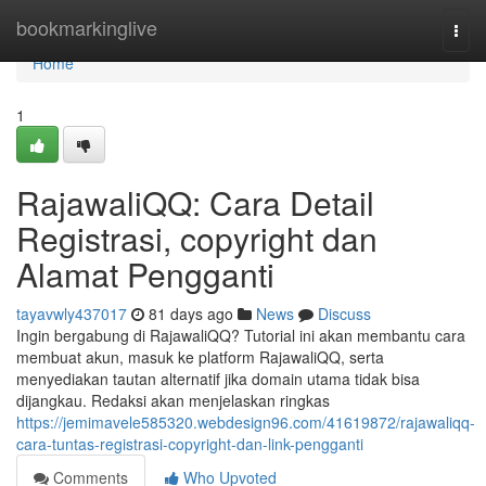
Home
bookmarkinglive
Togg
navi
Home
1
RajawaliQQ: Cara Detail
Registrasi, copyright dan
Alamat Pengganti
tayavwly437017
81 days ago
News
Discuss
Ingin bergabung di RajawaliQQ? Tutorial ini akan membantu cara
membuat akun, masuk ke platform RajawaliQQ, serta
menyediakan tautan alternatif jika domain utama tidak bisa
dijangkau. Redaksi akan menjelaskan ringkas
https://jemimavele585320.webdesign96.com/41619872/rajawaliqq-
cara-tuntas-registrasi-copyright-dan-link-pengganti
Comments
Who Upvoted