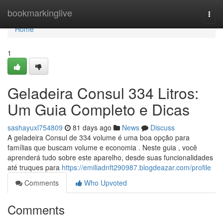
Home
bookmarkinglive
Togg
navi
Home
1
Geladeira Consul 334 Litros:
Um Guia Completo e Dicas
sashayuxl754809
81 days ago
News
Discuss
A geladeira Consul de 334 volume é uma boa opção para
famílias que buscam volume e economia . Neste guia , você
aprenderá tudo sobre este aparelho, desde suas funcionalidades
até truques para
https://emiliadnft290987.blogdeazar.com/profile
Comments
Who Upvoted
Comments