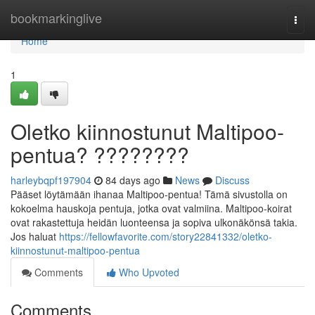
Home
bookmarkinglive
Togg
navi
Home
1
Oletko kiinnostunut Maltipoo-
pentua? ????????
harleybqpf197904
84 days ago
News
Discuss
Pääset löytämään ihanaa Maltipoo-pentua! Tämä sivustolla on
kokoelma hauskoja pentuja, jotka ovat valmiina. Maltipoo-koirat
ovat rakastettuja heidän luonteensa ja sopiva ulkonäkönsä takia.
Jos haluat
https://fellowfavorite.com/story22841332/oletko-
kiinnostunut-maltipoo-pentua
Comments
Who Upvoted
Comments