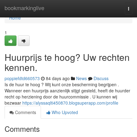
Home
bookmarkinglive
Togg
navi
Home
1
Huurprijs te hoog? Uw rechten
kennen.
poppiefdtd660573
84 days ago
News
Discuss
Is de huur te hoog ? Wij kunt onze bescherming begrijpen .
Wanneer een huurprijs aanzienlijk stijgt gesteld, heeft de huurder
recht op herziening door de huurcommissie . U kunnen wij
bezwaar
https://alyssaqlti450870.blogsuperapp.com/profile
Comments
Who Upvoted
Comments