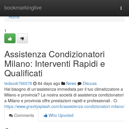
Home
bookmarkinglive
Togg
navi
Home
1
Assistenza Condizionatori
Milano: Interventi Rapidi e
Qualificati
tedsxxk766578
84 days ago
News
Discuss
Hai bisogno di un'assistenza immediata per il tuo climatizzatore a
Milano e provincia? La nostra società di assistenza condizionatori
a Milano e provincia offre prestazioni rapidi e professionali . Ci
https://www.gravitysplash.com/b/assistenza-condizionatori-milano/
Comments
Who Upvoted