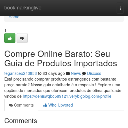
Home
bookmarkinglive
Togg
navi
Home
1
Compre Online Barato: Seu
Guia de Produtos Importados
teganzceo243853
83 days ago
News
Discuss
Está precisando comprar produtos estrangeiros com bastante
preço barato? Nosso guia detalhado é a resposta ! Explore uma
opções de mercados que oferecem produtos de ótima qualidade
vindos de
https://deniswqbo589121.verybigblog.com/profile
Comments
Who Upvoted
Comments