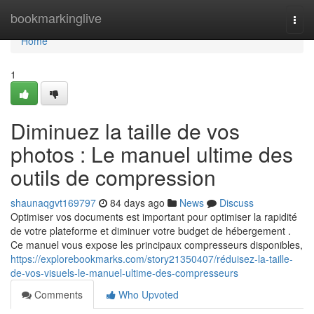
Home
bookmarkinglive
Togg
navi
Home
1
Diminuez la taille de vos
photos : Le manuel ultime des
outils de compression
shaunaqgvt169797
84 days ago
News
Discuss
Optimiser vos documents est important pour optimiser la rapidité
de votre plateforme et diminuer votre budget de hébergement .
Ce manuel vous expose les principaux compresseurs disponibles,
https://explorebookmarks.com/story21350407/réduisez-la-taille-
de-vos-visuels-le-manuel-ultime-des-compresseurs
Comments
Who Upvoted