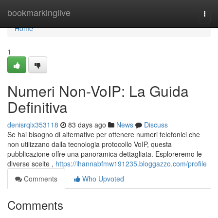
Home
bookmarkinglive
Togg
navi
Home
1
Numeri Non-VoIP: La Guida
Definitiva
denisrqlx353118
83 days ago
News
Discuss
Se hai bisogno di alternative per ottenere numeri telefonici che
non utilizzano dalla tecnologia protocollo VoIP, questa
pubblicazione offre una panoramica dettagliata. Esploreremo le
diverse scelte ,
https://ihannabfmw191235.bloggazzo.com/profile
Comments
Who Upvoted
Comments