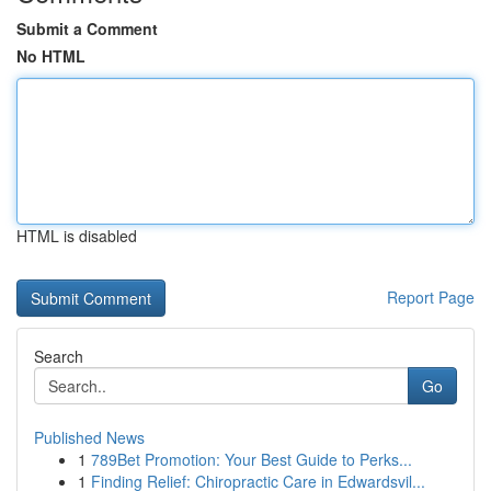
Submit a Comment
No HTML
HTML is disabled
Report Page
Search
Go
Published News
1
789Bet Promotion: Your Best Guide to Perks...
1
Finding Relief: Chiropractic Care in Edwardsvil...