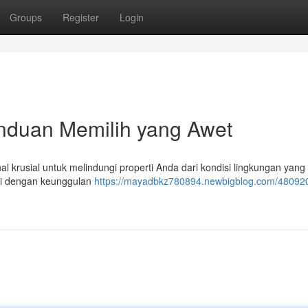
Groups
Register
Login
anduan Memilih yang Awet
l krusial untuk melindungi properti Anda dari kondisi lingkungan yang 
pi dengan keunggulan
https://mayadbkz780894.newbigblog.com/480920