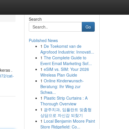
Search
Go
Published News
1
De Toekomst van de
Agrofood Industrie: Innovati...
1
The Complete Guide to
Event Email Marketing Sof...
1
eSIM vs. SIM: Your 2026
keras .
Wireless Plan Guide
72/cat-
1
Online Kinderwunsch-
Beratung: Ihr Weg zur
Schwa...
1
Plastic Strip Curtains : A
Thorough Overview
1
광주치과, 임플란트 맞춤형
상담으로 자신감 되찾기
1
Local Benjamin Moore Paint
Store Ridgefield: Co...