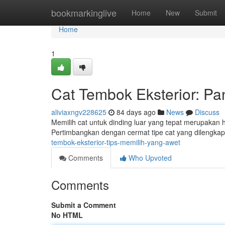
Home
bookmarkinglive
Home
New
Submit
Home
1
Cat Tembok Eksterior: P
aliviaxngv228625
84 days ago
News
Discuss
Memilih cat untuk dinding luar yang tepat merupakan ha
Pertimbangkan dengan cermat tipe cat yang dilengka
tembok-eksterior-tips-memilih-yang-awet
Comments
Who Upvoted
Comments
Submit a Comment
No HTML