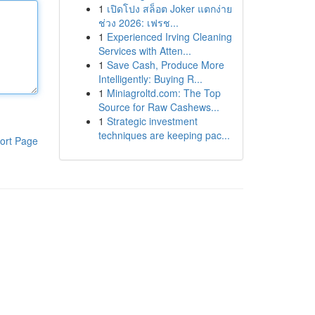
1
เปิดโปง สล็อต Joker แตกง่าย
ช่วง 2026: เฟรช...
1
Experienced Irving Cleaning
Services with Atten...
1
Save Cash, Produce More
Intelligently: Buying R...
1
Miniagroltd.com: The Top
Source for Raw Cashews...
1
Strategic investment
techniques are keeping pac...
ort Page