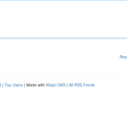
Rep
d
|
Top Users
| Made with
Kliqqi CMS
|
All RSS Feeds