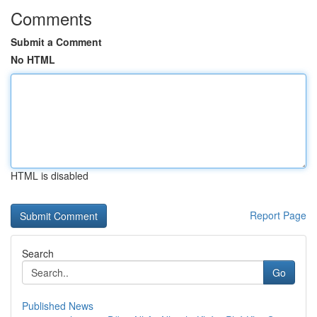
Comments
Submit a Comment
No HTML
HTML is disabled
Report Page
Search
Go
Published News