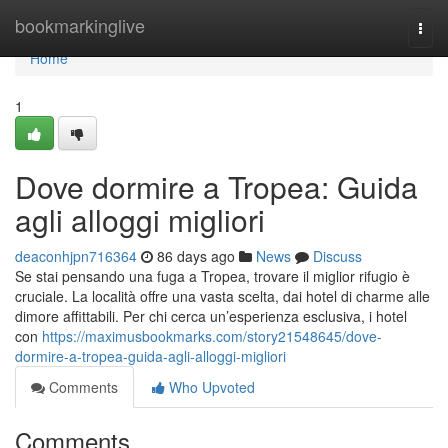
Home
bookmarkinglive
Togg
navi
Home
1
Dove dormire a Tropea: Guida
agli alloggi migliori
deaconhjpn716364
86 days ago
News
Discuss
Se stai pensando una fuga a Tropea, trovare il miglior rifugio è
cruciale. La località offre una vasta scelta, dai hotel di charme alle
dimore affittabili. Per chi cerca un’esperienza esclusiva, i hotel
con
https://maximusbookmarks.com/story21548645/dove-
dormire-a-tropea-guida-agli-alloggi-migliori
Comments
Who Upvoted
Comments