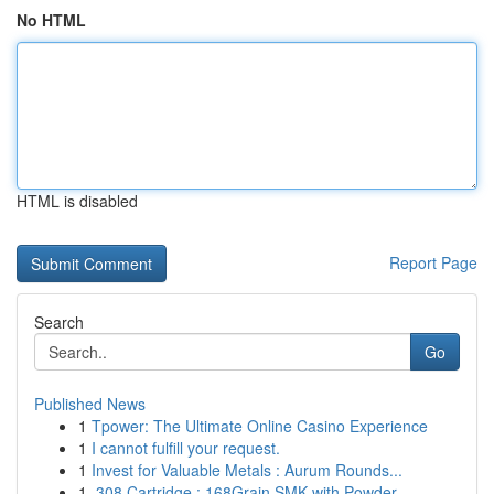
No HTML
HTML is disabled
Report Page
Search
Go
Published News
1
Tpower: The Ultimate Online Casino Experience
1
I cannot fulfill your request.
1
Invest for Valuable Metals : Aurum Rounds...
1
.308 Cartridge : 168Grain SMK with Powder...