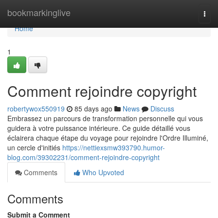
Home
bookmarkinglive
Togg
navi
Home
1
Comment rejoindre copyright
robertywox550919
85 days ago
News
Discuss
Embrassez un parcours de transformation personnelle qui vous
guidera à votre puissance intérieure. Ce guide détaillé vous
éclairera chaque étape du voyage pour rejoindre l'Ordre Illuminé,
un cercle d'initiés
https://nettiexsmw393790.humor-
blog.com/39302231/comment-rejoindre-copyright
Comments
Who Upvoted
Comments
Submit a Comment