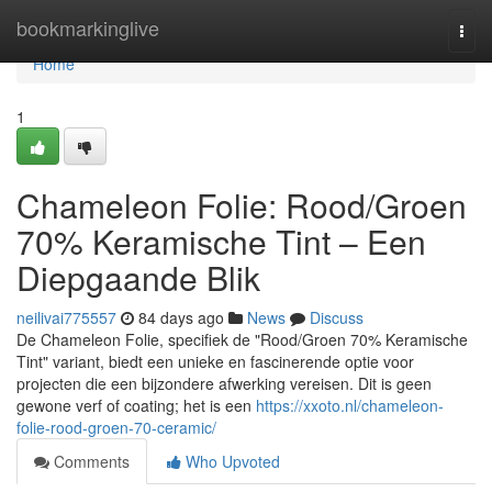
Home
bookmarkinglive
Togg
navi
Home
1
Chameleon Folie: Rood/Groen
70% Keramische Tint – Een
Diepgaande Blik
neilivai775557
84 days ago
News
Discuss
De Chameleon Folie, specifiek de "Rood/Groen 70% Keramische
Tint" variant, biedt een unieke en fascinerende optie voor
projecten die een bijzondere afwerking vereisen. Dit is geen
gewone verf of coating; het is een
https://xxoto.nl/chameleon-
folie-rood-groen-70-ceramic/
Comments
Who Upvoted