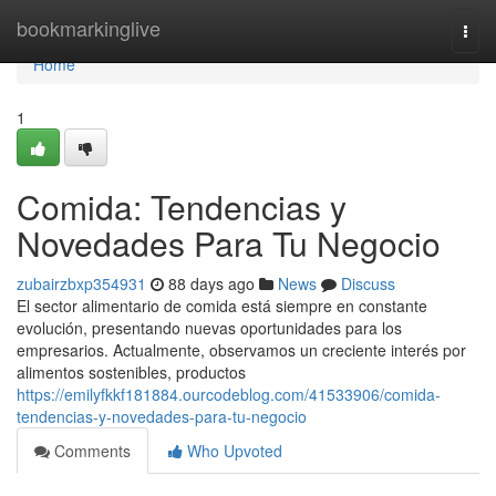
Home
bookmarkinglive
Togg
navi
Home
1
Comida: Tendencias y
Novedades Para Tu Negocio
zubairzbxp354931
88 days ago
News
Discuss
El sector alimentario de comida está siempre en constante
evolución, presentando nuevas oportunidades para los
empresarios. Actualmente, observamos un creciente interés por
alimentos sostenibles, productos
https://emilyfkkf181884.ourcodeblog.com/41533906/comida-
tendencias-y-novedades-para-tu-negocio
Comments
Who Upvoted