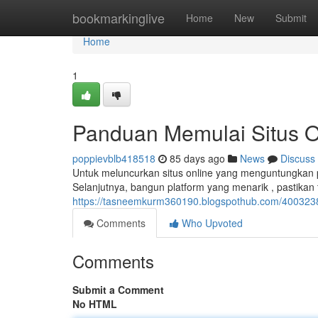
Home
bookmarkinglive
Home
New
Submit
Home
1
Panduan Memulai Situs O
poppievblb418518
85 days ago
News
Discuss
Untuk meluncurkan situs online yang menguntungkan 
Selanjutnya, bangun platform yang menarik , pastikan
https://tasneemkurm360190.blogspothub.com/4003238
Comments
Who Upvoted
Comments
Submit a Comment
No HTML