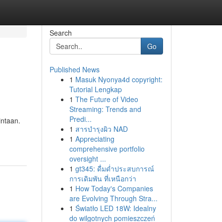
Search
Go
Published News
1
Masuk Nyonya4d copyright:
Tutorial Lengkap
1
The Future of Video
Streaming: Trends and
Predi...
ntaan.
1
สารบำรุงผิว NAD
1
Appreciating
comprehensive portfolio
oversight ...
1
gt345: ดื่มด่ำประสบการณ์
การเดิมพัน ที่เหนือกว่า
1
How Today's Companies
are Evolving Through Stra...
1
Światło LED 18W: Idealny
do wilgotnych pomieszczeń