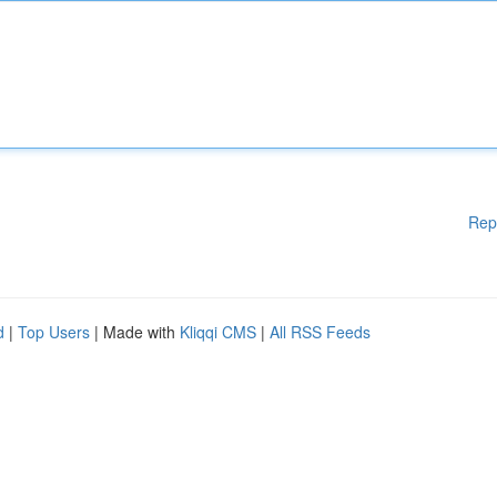
Rep
d
|
Top Users
| Made with
Kliqqi CMS
|
All RSS Feeds