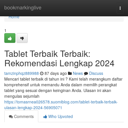
Home
bookmarkinglive
Togg
navi
Home
1
Tablet Terbaik Terbaik:
Rekomendasi Lengkap 2024
tamzinphqz889988
87 days ago
News
Discuss
Mencari tablet terbaik di tahun ini ? Kami telah merangkum daftar
komprehensif untuk memandu Anda dalam memilih perangkat
tablet yang sesuai dengan keinginan Anda. Ulasan ini akan
mengulas sejumlah
https://tomasrnea026578.suomiblog.com/tablet-terbaik-terbaik-
ulasan-lengkap-2024-56905071
Comments
Who Upvoted