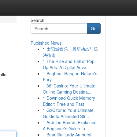
Search
Go
Published News
1
太阳城娱乐：最新动态与玩
法指南
1
The Rise and Fall of Pop-
Up Ads: A Digital Adve...
1
Bugbear Ranger: Nature's
alle
Fury
1
88i Casino: Your Ultimate
Online Gaming Destina...
1
Download Quick Memory
Editor: Free and Fast
1
G2Gzone: Your Ultimate
Guide to Animated Str...
1
Arduino Boards Explained:
A Beginner's Guide to...
1
Beautiful Lady Amherst