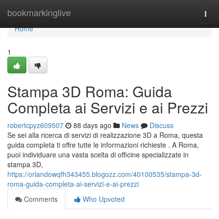
Home
bookmarkinglive
Togg
navi
Home
1
Stampa 3D Roma: Guida
Completa ai Servizi e ai Prezzi
robertcpyz609507
88 days ago
News
Discuss
Se sei alla ricerca di servizi di realizzazione 3D a Roma, questa
guida completa ti offre tutte le informazioni richieste . A Roma,
puoi individuare una vasta scelta di officine specializzate in
stampa 3D,
https://orlandowqfh343455.blogozz.com/40100535/stampa-3d-
roma-guida-completa-ai-servizi-e-ai-prezzi
Comments
Who Upvoted