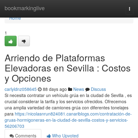
Home
bookmarkinglive
Togg
navi
Home
1
Arriendo de Plataformas
Elevadoras en Sevilla : Costos
y Opciones
carlyldnz058645
88 days ago
News
Discuss
Si necesita contratar un vehículo grúa en la ciudad de Sevilla , es
crucial considerar la tarifa y los servicios ofrecidos. Ofrecemos
una amplia variedad de camiones grúa con diferentes tonelajes
para
https://nicolasnrun824081.canariblogs.com/contratación-de-
gruas-hormigoneras-en-la-ciudad-de-sevilla-costos-y-servicios-
56206703
Comments
Who Upvoted