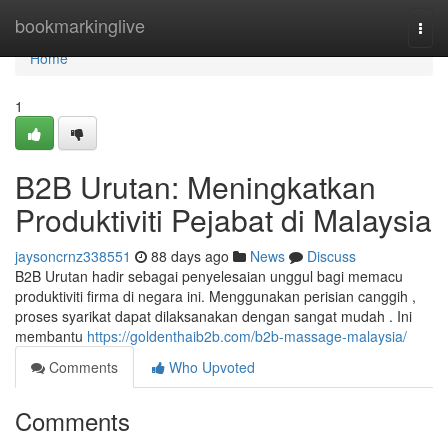
Home
bookmarkinglive
Togg
navi
Home
1
B2B Urutan: Meningkatkan
Produktiviti Pejabat di Malaysia
jaysoncrnz338551
88 days ago
News
Discuss
B2B Urutan hadir sebagai penyelesaian unggul bagi memacu
produktiviti firma di negara ini. Menggunakan perisian canggih ,
proses syarikat dapat dilaksanakan dengan sangat mudah . Ini
membantu
https://goldenthaib2b.com/b2b-massage-malaysia/
Comments
Who Upvoted
Comments