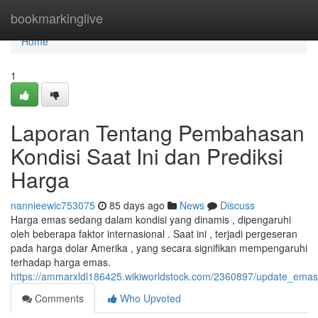
Home
bookmarkinglive
Home
1
Laporan Tentang Pembahasan
Kondisi Saat Ini dan Prediksi
Harga
nannieewic753075
85 days ago
News
Discuss
Harga emas sedang dalam kondisi yang dinamis , dipengaruhi
oleh beberapa faktor internasional . Saat ini , terjadi pergeseran
pada harga dolar Amerika , yang secara signifikan mempengaruhi
terhadap harga emas.
https://ammarxldl186425.wikiworldstock.com/2360897/update_ema
Comments
Who Upvoted