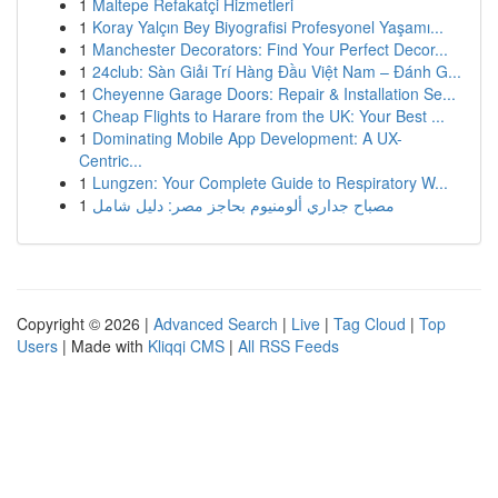
1
Maltepe Refakatçi Hizmetleri
1
Koray Yalçın Bey Biyografisi Profesyonel Yaşamı...
1
Manchester Decorators: Find Your Perfect Decor...
1
24club: Sàn Giải Trí Hàng Đầu Việt Nam – Đánh G...
1
Cheyenne Garage Doors: Repair & Installation Se...
1
Cheap Flights to Harare from the UK: Your Best ...
1
Dominating Mobile App Development: A UX-
Centric...
1
Lungzen: Your Complete Guide to Respiratory W...
1
مصباح جداري ألومنيوم بحاجز مصر: دليل شامل
Copyright © 2026 |
Advanced Search
|
Live
|
Tag Cloud
|
Top
Users
| Made with
Kliqqi CMS
|
All RSS Feeds