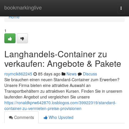
Home
bookmarkinglive
Togg
navi
Home
1
Langhandels-Container zu
verkaufen: Angebote & Pakete
roymcik862245
85 days ago
News
Discuss
Sie brauchen einen neuen Standard-Container zum Erwerben?
Unsere Firma bieten eine attraktive Auswahl an
Transportbehältern zu attraktiven Kursen. Finden Sie in unserem
laufenden Angebot und vergleichen Sie unsere
https://ronaldkprw642870.losblogos.com/39922319/standard-
container-zu-vermieten-preise-provisionen
Comments
Who Upvoted